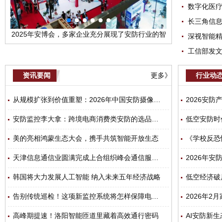
数字化医疗
长三角信息
的智
数字化医疗分会年会暨数字赋能医疗创新研讨会成
长三角信息行业
深视智能
功举办
设和服务能
工信部发
资讯要闻
更多》
行业动
从规模扩张到价值重塑：2026年中国安防摄像机行业深度透视
2026安
安防监控李大拿：跨境电商消费类安防的选品思路
低空安防时
美的亮相鸿蒙生态大会，携手共筑智能开放生态
天津信息通信业圆满完成上合组织峰会通信服务和网络安全保障任务
韩国将大力发展人工智能 纳入未来五年经济战略
低空经济破
告别传统巡检！这项新监控系统将怎样保障电网零缺陷运行？
2026年
高峰期提速！洛阳智能匝道里藏着高效通行密码
AI安防新