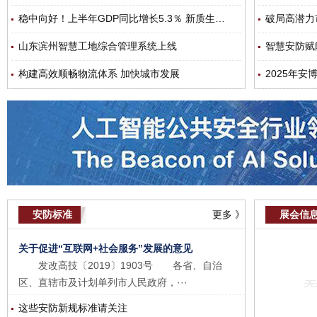
稳中向好！上半年GDP同比增长5.3％ 新质生产力加快成长
破局高潜力
山东滨州智慧工地综合管理系统上线
智慧安防赋
构建高效顺畅物流体系 加快城市发展
2025年
安防标准
更多 》
展会信
关于促进“互联网+社会服务”发展的意见
发改高技〔2019〕1903号 各省、自治
区、直辖市及计划单列市人民政府，···
这些安防新规标准请关注